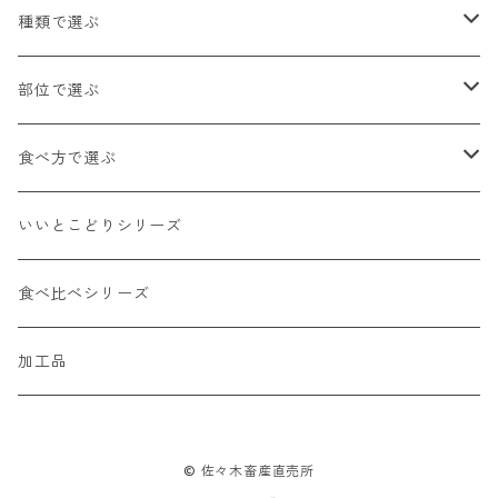
種類で選ぶ
国産牛（乳用種）
部位で選ぶ
四季彩牛（国産交雑種）
ロース
食べ方で選ぶ
内臓（国産牛）
肩ロース
ステーキ
いいとこどりシリーズ
その他
カタ
しゃぶしゃぶ
食べ比べシリーズ
バラ
すき焼き
加工品
モモ
焼肉
© 佐々木畜産直売所
MIX
煮込み