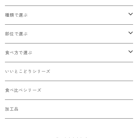
種類で選ぶ
国産牛（乳用種）
部位で選ぶ
四季彩牛（国産交雑種）
ロース
食べ方で選ぶ
内臓（国産牛）
肩ロース
ステーキ
いいとこどりシリーズ
その他
カタ
しゃぶしゃぶ
食べ比べシリーズ
バラ
すき焼き
加工品
モモ
焼肉