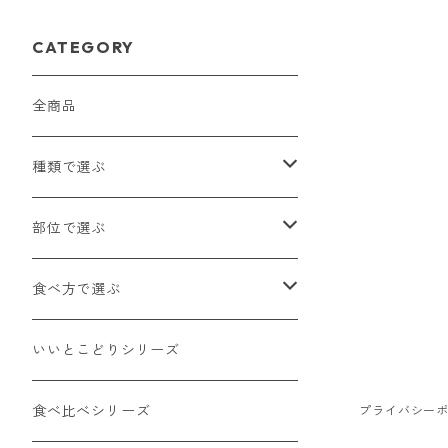
CATEGORY
全商品
種類で選ぶ
国産牛（乳用種）
部位で選ぶ
四季彩牛（国産交雑種）
ロース
食べ方で選ぶ
内臓（国産牛）
肩ロース
ステーキ
いいとこどりシリーズ
その他
カタ
しゃぶしゃぶ
食べ比べシリーズ
プライバシー