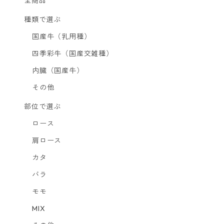
全商品
種類で選ぶ
国産牛（乳用種）
四季彩牛（国産交雑種）
内臓（国産牛）
その他
部位で選ぶ
ロース
肩ロース
カタ
バラ
モモ
MIX