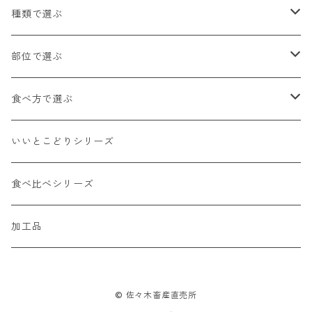
種類で選ぶ
国産牛（乳用種）
部位で選ぶ
四季彩牛（国産交雑種）
ロース
食べ方で選ぶ
内臓（国産牛）
肩ロース
ステーキ
いいとこどりシリーズ
その他
カタ
しゃぶしゃぶ
食べ比べシリーズ
バラ
すき焼き
加工品
モモ
焼肉
© 佐々木畜産直売所
MIX
煮込み