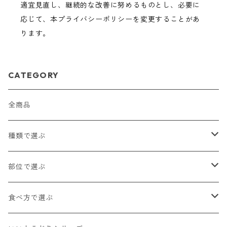
適宜見直し、継続的な改善に努めるものとし、必要に
応じて、本プライバシーポリシーを変更することがあ
ります。
CATEGORY
全商品
種類で選ぶ
国産牛（乳用種）
部位で選ぶ
四季彩牛（国産交雑種）
ロース
食べ方で選ぶ